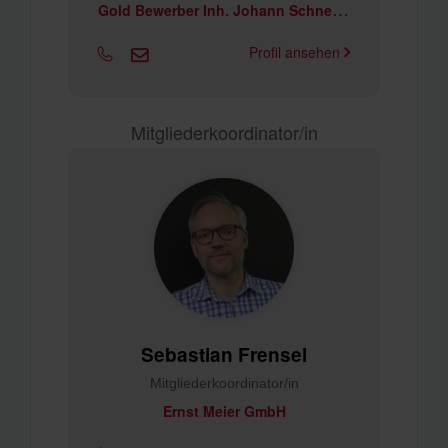
G
old Bewerber Inh. Johann Schneider
Profil ansehen
Mitgliederkoordinator/in
Sebastian Frensel
Mitgliederkoordinator/in
Ernst Meier GmbH