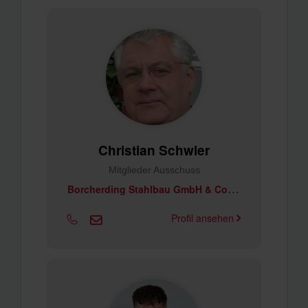
Christian Schwier
Mitglieder Ausschuss
B
orcherding Stahlbau GmbH & Co. KG
Profil ansehen