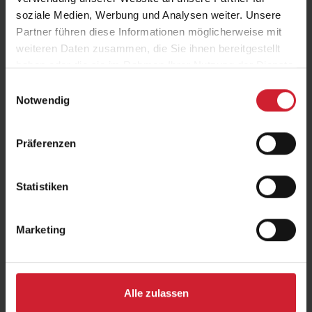
soziale Medien, Werbung und Analysen weiter. Unsere
Rüdiger Präsang
Partner führen diese Informationen möglicherweise mit
weiteren Daten zusammen, die Sie ihnen bereitgestellt
Besucherbetreuer/in
haben oder die sie im Rahmen Ihrer Nutzung der Dienste
Meier Druck Minden
gesammelt haben.
Einwilligungsauswahl
Profil ansehen
Notwendig
Präferenzen
Statistiken
Marketing
Sebastian Bartsch
Alle zulassen
Besucherbetreuer/in