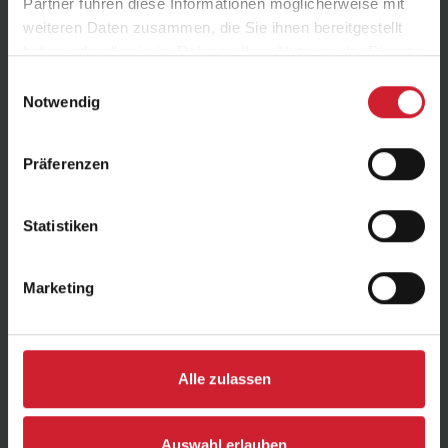
Partner führen diese Informationen möglicherweise mit
N-FINANCE
weiteren Daten zusammen, die Sie ihnen bereitgestellt
haben oder die sie im Rahmen Ihrer Nutzung der Dienste
Profil ansehen
gesammelt haben.
Einwilligungsauswahl
Notwendig
Präferenzen
Statistiken
Marketing
Uwe Schmahl
Besucherbetreuer/in
Hotel zum Wiesengrund
Alle zulassen
Profil ansehen
Auswahl erlauben