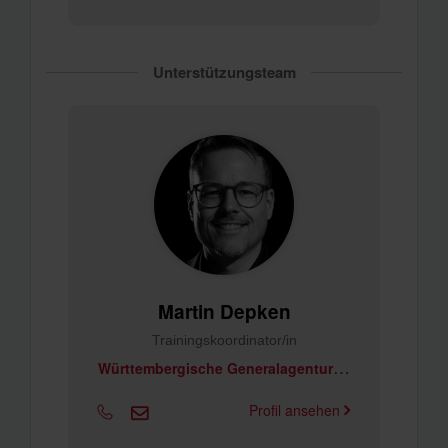
Unterstützungsteam
Martin Depken
Trainingskoordinator/in
W
ürttembergische Generalagentur Ernst C. Meyer & Sohn, Inh. Diplom-Ökonom Tobias Meyer
Profil ansehen