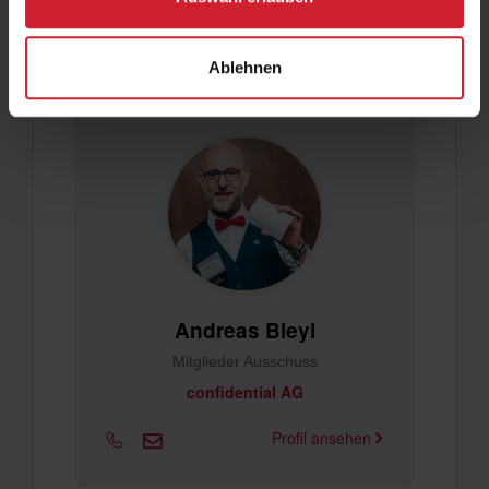
Mitgliederausschuss
Ablehnen
Andreas Bleyl
Mitglieder Ausschuss
confidential AG
Profil ansehen